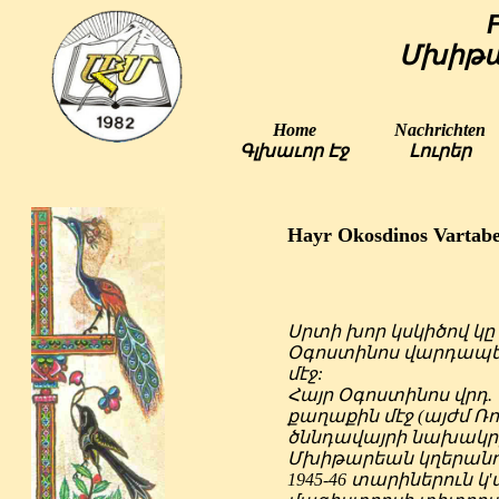
Մխիթա
Home
Nachrichten
Գլխաւոր Էջ
Լուրեր
Hayr Okosdinos Vartab
Սրտի խոր կսկիծով կ
Օգոստինոս վարդապետ 
մէջ:
Հայր Օգոստինոս վրդ. 
քաղաքին մէջ (այժմ Ռ
ծննդավայրի նախակրթ
Մխիթարեան կղերանոցը
1945-46 տարիներուն 